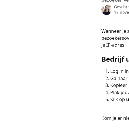
bezoeken ve
Geschr
18 nov
Wanneer je ze
bezoekersove
je IP-adres. 
Bedrijf 
Log in in
Ga naar 
Kopieer 
Plak jouw
Klik op 
u
Kom je er nie