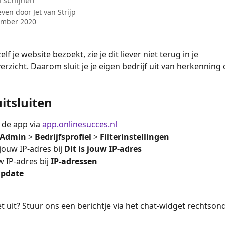
rschijnen
even door
Jet van Strijp
ember 2020
lf je website bezoekt, zie je dit liever niet terug in je 
rzicht. Daarom sluit je je eigen bedrijf uit van herkenning 
uitsluiten
 de app via 
app.onlinesucces.nl
Admin 
> 
Bedrijfsprofiel 
> 
Filterinstellingen
jouw IP-adres bij 
Dit is jouw IP-adres
 IP-adres bij 
IP-adressen
pdate
t uit? Stuur ons een berichtje via het chat-widget rechtsond